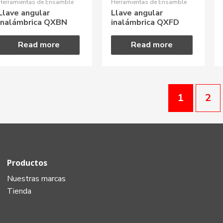
Herramientas de Ensamble
Herramientas de Ensamble
Llave angular
Llave angular
inalámbrica QXBN
inalámbrica QXFD
Read more
Read more
1
2
Productos
Nuestras marcas
Tienda