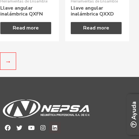
Herramientas de Ensamble
Herramientas de Ensamble
Llave angular
Llave angular
inalámbrica QXFN
inalámbrica QXXD
Read more
Read more
→
Ayuda