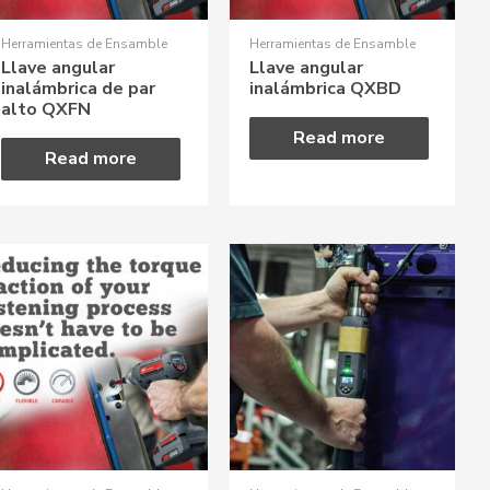
Herramientas de Ensamble
Herramientas de Ensamble
Llave angular
Llave angular
inalámbrica de par
inalámbrica QXBD
alto QXFN
Read more
Read more