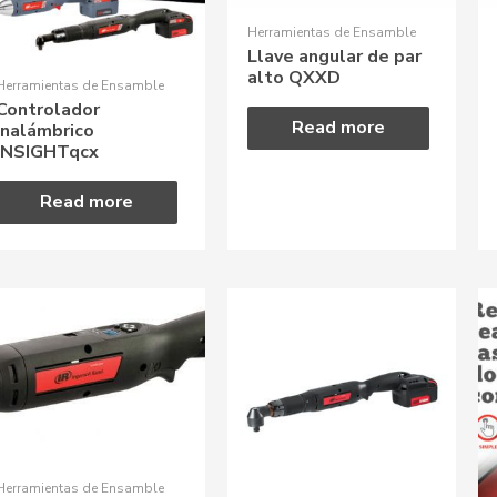
Herramientas de Ensamble
Llave angular de par
alto QXXD
Herramientas de Ensamble
Controlador
Read more
inalámbrico
INSIGHTqcx
Read more
Herramientas de Ensamble