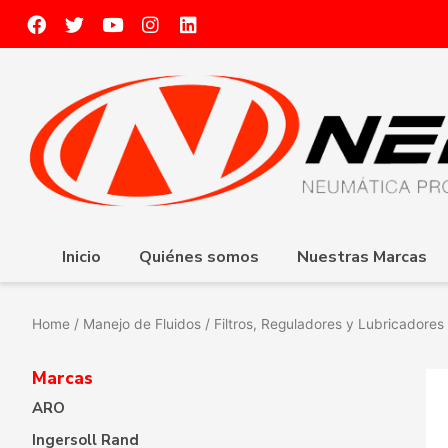
Inicio
Quiénes somos
Nuestras Marcas
Home
/
Manejo de Fluidos
/
Filtros, Reguladores y Lubricadores 
Marcas
ARO
Ingersoll Rand