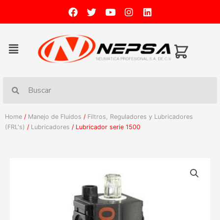
Home
/
Manejo de Fluidos
/
Filtros, Reguladores y Lubricadores
(FRL's)
/
Lubricadores
/ Lubricador serie 1500