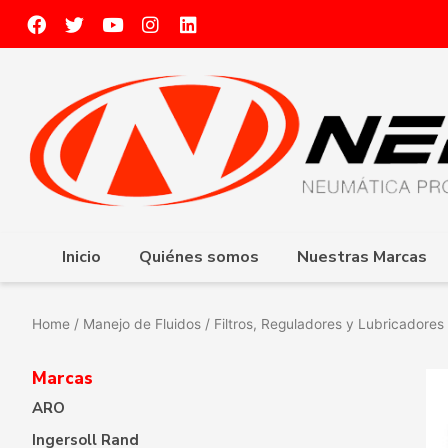
Inicio
Quiénes somos
Nuestras Marcas
Home
/
Manejo de Fluidos
/
Filtros, Reguladores y Lubricadores 
Marcas
ARO
Ingersoll Rand