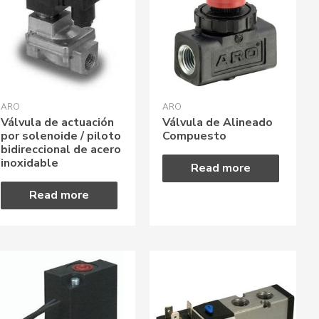
ARO
ARO
Válvula de actuación
Válvula de Alineado
por solenoide / piloto
Compuesto
bidireccional de acero
inoxidable
Read more
Read more