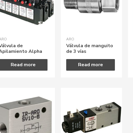
ARO
ARO
Válvula de
Válvula de manguito
Apilamiento Alpha
de 3 vías
Read more
Read more