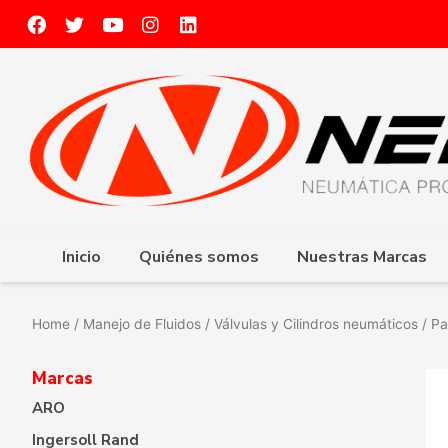
Inicio
Quiénes somos
Nuestras Marcas
Home
/
Manejo de Fluidos
/
Válvulas y Cilindros neumáticos
/ Pa
Marcas
ARO
Ingersoll Rand