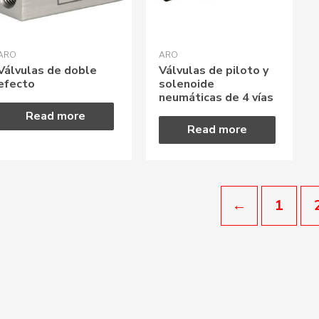
ARO
ARO
Válvulas de doble
Válvulas de piloto y
efecto
solenoide
neumáticas de 4 vías
Read more
Read more
←
1