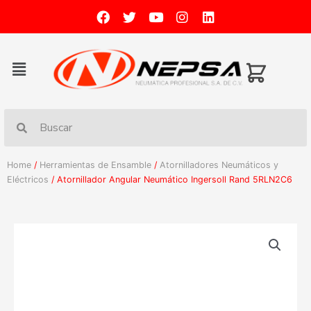
Home
/
Herramientas de Ensamble
/
Atornilladores Neumáticos y
Eléctricos
/ Atornillador Angular Neumático Ingersoll Rand 5RLN2C6