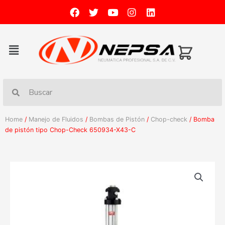
Home
/
Manejo de Fluidos
/
Bombas de Pistón
/
Chop-check
/ Bomba
de pistón tipo Chop-Check 650934-X43-C