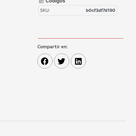
Códigos
SKU:
b0cf3df7d190
Compartir en: