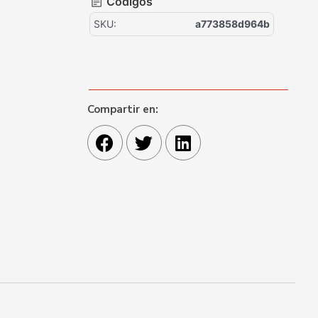
Códigos
SKU:
a773858d964b
Compartir en: