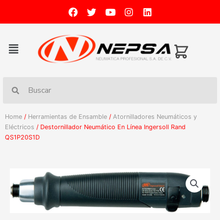
Home
/
Herramientas de Ensamble
/
Atornilladores Neumáticos y
Eléctricos
/ Destornillador Neumático En Línea Ingersoll Rand
QS1P20S1D