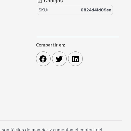
Códigos
SKU:
0824d4fd09ee
Compartir en:
son fáciles de manejar y aumentan el confort del