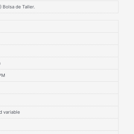
) Bolsa de Taller.
m
PM
d variable