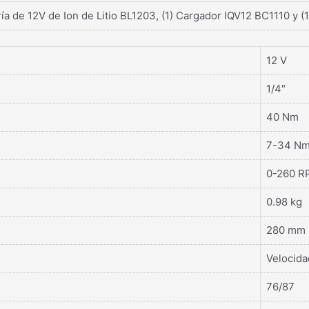
ría de 12V de Ion de Litio BL1203, (1) Cargador IQV12 BC1110 y (1
12 V
1/4″
40 Nm
7-34 N
0-260 R
0.98 kg
280 mm
Velocida
76/87