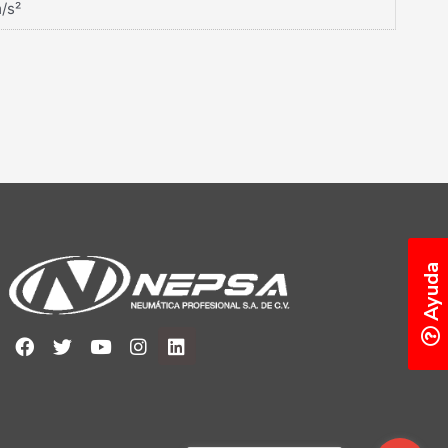
m/s²
Ayuda