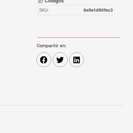
Códigos
SKU:
6e9e1d90fec3
Compartir en: