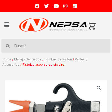
Home
/
Manejo de Fluidos
/
Bombas de Pistón
/
Partes y
Accesorios
/ Pistolas aspersoras sin aire