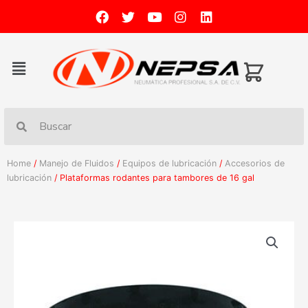
Home
/
Manejo de Fluidos
/
Equipos de lubricación
/
Accesorios de
lubricación
/ Plataformas rodantes para tambores de 16 gal