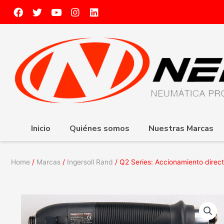
Inicio
Quiénes somos
Nuestras Marcas
Home
/
Marcas
/
Ingersoll Rand
/ Q2 Series: Accionamiento direct