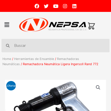
Home
/
Herramientas de Ensamble
/
Remachadoras
Neumáticas
/ Remachadora Neumática Ligera Ingersoll Rand 772
¡Oferta!