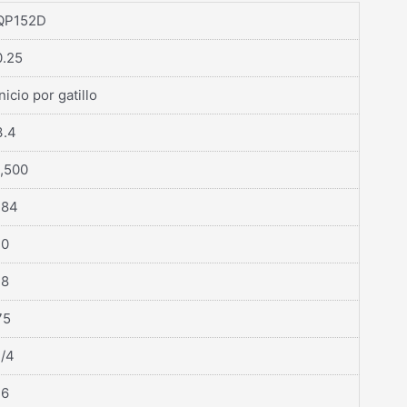
QP152D
0.25
Inicio por gatillo
3.4
1,500
184
10
18
75
1/4
16