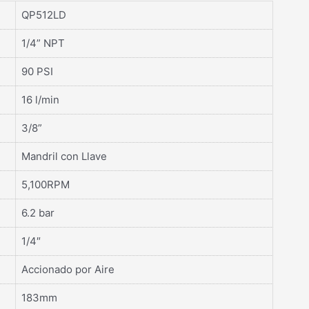
QP512LD
1/4” NPT
90 PSI
16 l/min
3/8”
Mandril con Llave
5,100RPM
6.2 bar
1/4″
Accionado por Aire
183mm