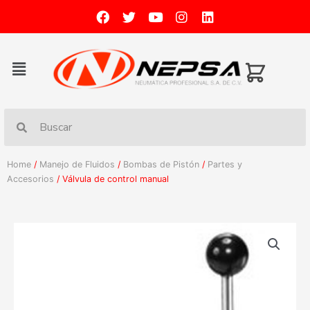
Home
/
Manejo de Fluidos
/
Bombas de Pistón
/
Partes y
Accesorios
/ Válvula de control manual