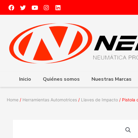
Inicio
Quiénes somos
Nuestras Marcas
Home
/
Herramientas Automotrices
/
Llaves de Impacto
/ Pistola