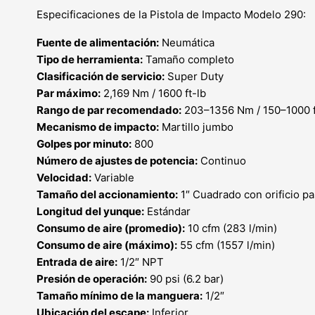
Especificaciones de la Pistola de Impacto Modelo 290:
Fuente de alimentación:
Neumática
Tipo de herramienta:
Tamaño completo
Clasificación de servicio:
Super Duty
Par máximo:
2,169 Nm / 1600 ft-lb
Rango de par recomendado:
203–1356 Nm / 150–1000 f
Mecanismo de impacto:
Martillo jumbo
Golpes por minuto:
800
Número de ajustes de potencia:
Continuo
Velocidad:
Variable
Tamaño del accionamiento:
1″ Cuadrado con orificio p
Longitud del yunque:
Estándar
Consumo de aire (promedio):
10 cfm (283 l/min)
Consumo de aire (máximo):
55 cfm (1557 l/min)
Entrada de aire:
1/2″ NPT
Presión de operación:
90 psi (6.2 bar)
Tamaño mínimo de la manguera:
1/2″
Ubicación del escape:
Inferior