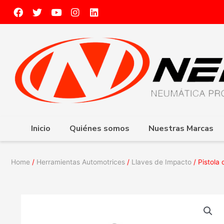
Inicio
Quiénes somos
Nuestras Marcas
Home
/
Herramientas Automotrices
/
Llaves de Impacto
/ Pistola